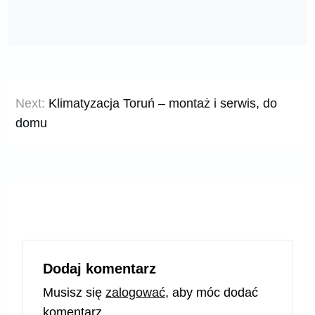
Nawigacja
Next:
Klimatyzacja Toruń – montaż i serwis, do
wpisu
domu
Dodaj komentarz
Musisz się
zalogować
, aby móc dodać
komentarz.