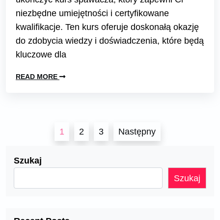
niezbędne umiejętności i certyfikowane
kwalifikacje. Ten kurs oferuje doskonałą okazję
do zdobycia wiedzy i doświadczenia, które będą
kluczowe dla
READ MORE
Nawigacja
1
2
3
Następny
po
wpisach
Szukaj
Szukaj